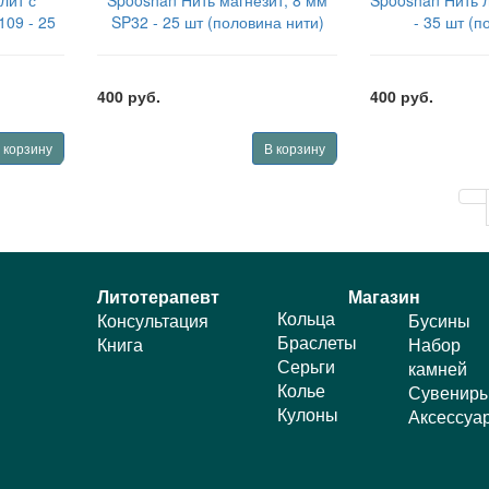
лит с
Spooshan Нить магнезит, 8 мм
Spooshan Нить 
09 - 25
SP32 - 25 шт (половина нити)
- 35 шт (п
и)
SPBDSMG825
SPBDS
5
400 руб.
400 руб.
 корзину
В корзину
Литотерапевт
Магазин
Кольца
Консультация
Бусины
Браслеты
Книга
Набор
Серьги
камней
Колье
Сувенир
Кулоны
Аксессуа