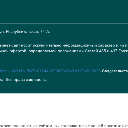
ул. Республиканская, 74-А.
ернет-сайт носит исключительно информационный характер и ни 
чной офертой, определяемой положениями Статей 435 и 437 Гражд
ятельности № Л935-01244-36/00669249 от 09.08.2023
Свидетельств
ка. Все права защищены.
должая пользоваться сайтом, вы соглашаетесь с нашей политикой 