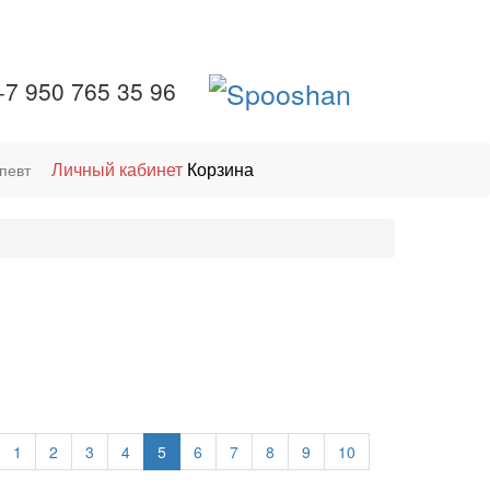
+7 950 765 35 96
Личный кабинет
Корзина
певт
1
2
3
4
5
6
7
8
9
10