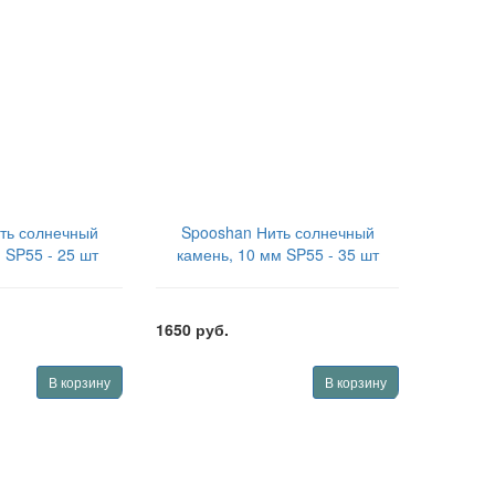
ть солнечный
Spooshan Нить солнечный
 SP55 - 25 шт
камень, 10 мм SP55 - 35 шт
ти) SPBDSSS825
(полная нить) SPBDSSS1035
1650 руб.
В корзину
В корзину