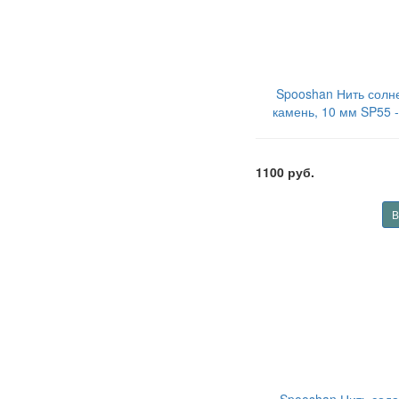
Spooshan Нить солн
камень, 10 мм SP55 -
(половина нити) SPBD
1100 руб.
В