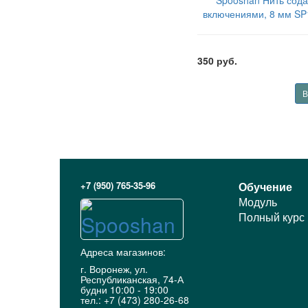
Spooshan Нить сода
включениями, 8 мм SP1
шт (половина нит
SPBDSSTLIN82
350 руб.
В
+7 (950) 765-35-96
Обучение
Модуль
Полный курс
Адреса магазинов:
г. Воронеж, ул.
Республиканская, 74-А
будни 10:00 - 19:00
тел.: +7 (473) 280-26-68