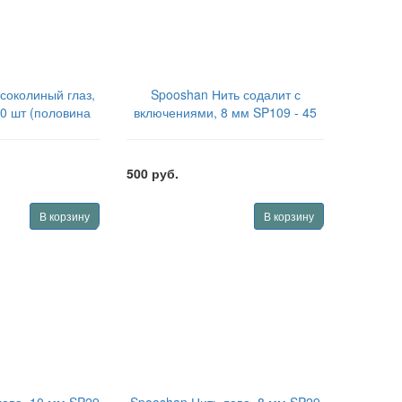
соколиный глаз,
Spooshan Нить содалит с
20 шт (половина
включениями, 8 мм SP109 - 45
BDSHY1020
шт (полная нить)
SPBDSSTLIN845
500 руб.
В корзину
В корзину