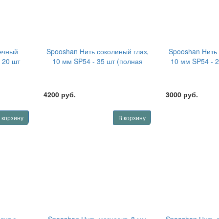
ечный
Spooshan Нить соколиный глаз,
Spooshan Нить 
 20 шт
10 мм SP54 - 35 шт (полная
10 мм SP54 - 
SSS1020
нить) SPBDSHY1035
нити) SP
4200 руб.
3000 руб.
 корзину
В корзину