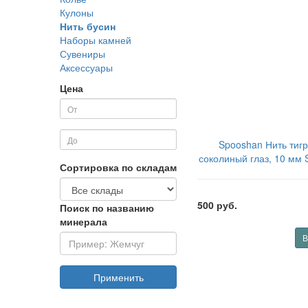
Кулоны
Нить бусин
Наборы камней
Сувениры
Аксессуары
Цена
Spooshan Нить тигр
соколиный глаз, 10 мм 
Сортировка по складам
шт (половина нит
SPBDSTEHE102
500 руб.
Поиск по названию
минерала
В
Применить