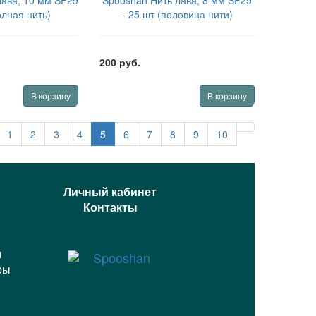
лава, 10 мм SP29
Spooshan Нить лава, 8 мм SP29
олная нить)
- 25 шт (половина нити)
LV1035
SPBDSLV825
200 руб.
В корзину
В корзину
1
2
3
4
5
6
7
8
9
10
Личный кабинет
Контакты
ы
ры