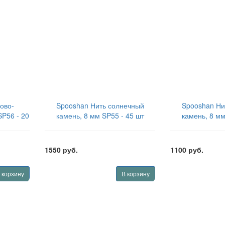
ово-
Spooshan Нить солнечный
Spooshan Ни
SP56 - 20
камень, 8 мм SP55 - 45 шт
камень, 8 мм
и)
(полная нить) SPBDSSS845
(половина ни
0
1550 руб.
1100 руб.
 корзину
В корзину