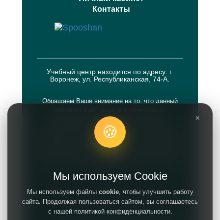
Контакты
Учебный центр находится по адресу: г.
Воронеж, ул. Республиканская, 74-А.
Обращаем Ваше внимание на то, что данный
интернет-сайт носит исключительно
✕
информационный характер и ни при каких
🍪
условиях информационные материалы и цены,
размещенные на сайте, не являются публичной
офертой, определяемой положениями Статей
435 и 437 Гражданского кодекса РФ. Политика
оператора в отношении обработки персональных
данных.
Мы используем Cookie
Политики обработки персональных данных
Мы используем файлы
cookie
, чтобы улучшить работу
Лицензия на осуществление
сайта. Продолжая пользоваться сайтом, вы соглашаетесь
образовательной деятельности № Л935-
с нашей политикой конфиденциальности.
01244-36/00669249 от 09.08.2023