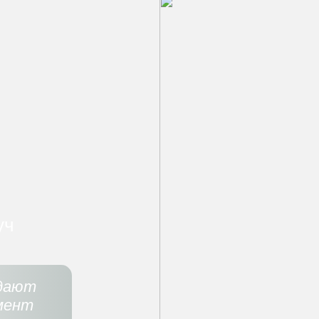
уч
 дают
мент