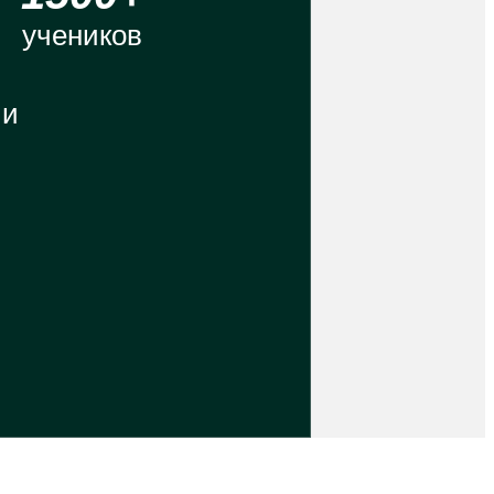
учеников
ии