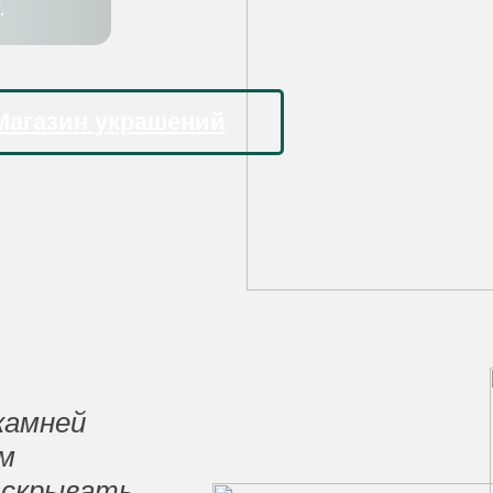
.
Магазин украшений
камней
ам
аскрывать