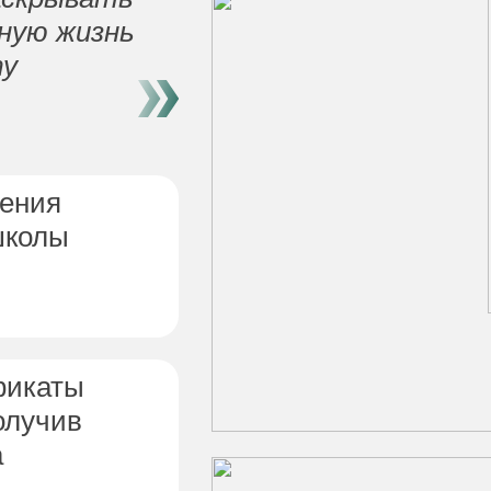
ную жизнь
ту
чения
школы
фикаты
олучив
а