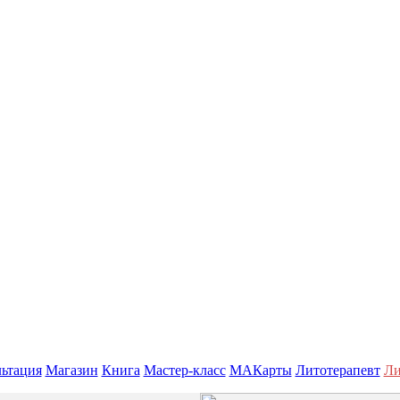
ьтация
Магазин
Книга
Мастер-класс
МАКарты
Литотерапевт
Ли