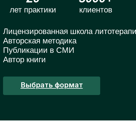
Инструмент для работы
с собой и своим
лет практики
клиентов
состоянием
Лицензированная школа литотерап
Заказать карты
Авторская методика
Публикации в СМИ
Автор книги
Выбрать формат
КНИГА «ПУТЬ К СЕБЕ