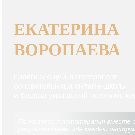
ЕКАТЕРИНА
ВОРОПАЕВА
практикующий литотерапевт
основательница онлайн-школы
и бренда украшений психолог, ко
Психология и литотерапия вместе
результат там, где каждый инстру