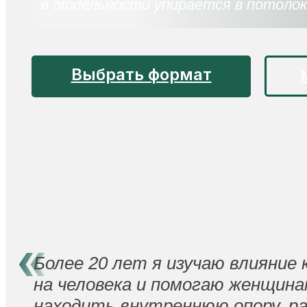
в отдельности упирается в потолок
Выбрать формат
Более 20 лет я изучаю влияние 
на человека и помогаю женщин
находить внутреннюю опору, р