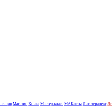
ьтация
Магазин
Книга
Мастер-класс
МАКарты
Литотерапевт
Ли