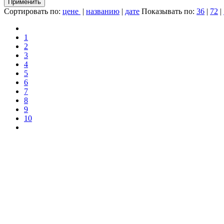
Применить
Сортировать по:
цене
|
названию
|
дате
Показывать по:
36
|
72
|
1
2
3
4
5
6
7
8
9
10