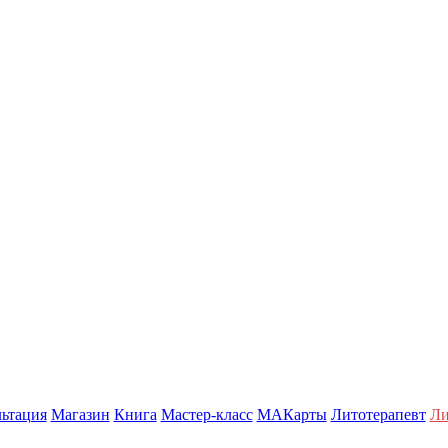
ьтация
Магазин
Книга
Мастер-класс
МАКарты
Литотерапевт
Ли