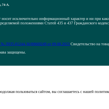
, 74-А.
т носит исключительно информационный характер и ни при как
пределяемой положениями Статей 435 и 437 Гражданского кодек
 № Л935-01244-36/00669249 от 09.08.2023
Свидетельство на тов
рава защищены.
Продолжая пользоваться сайтом, вы соглашаетесь с нашей полити