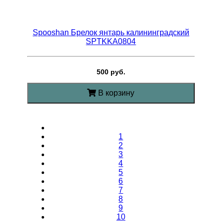
Spooshan Брелок янтарь калининградский
SPTKKA0804
500 руб.
В корзину
1
2
3
4
5
6
7
8
9
10