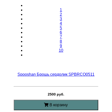
1
2
3
4
5
6
7
8
9
10
Spooshan Брошь сердолик SPBRCO0511
2500 руб.
В корзину