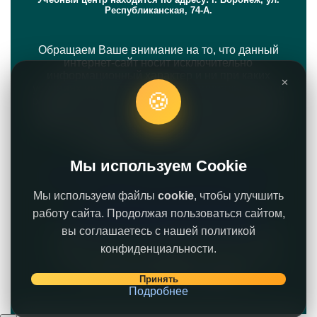
Республиканская, 74-А.
Обращаем Ваше внимание на то, что данный
интернет-сайт носит исключительно
информационный характер и ни при каких
✕
условиях информационные материалы и цены,
🍪
размещенные на сайте, не являются публичной
офертой, определяемой положениями Статей
435 и 437 Гражданского кодекса РФ. Политика
оператора в отношении обработки
персональных данных.
Мы используем Cookie
Политики обработки персональных данных
Мы используем файлы
cookie
, чтобы улучшить
Лицензия на осуществление
образовательной деятельности № Л935-
работу сайта. Продолжая пользоваться сайтом,
01244-36/00669249 от 09.08.2023
вы соглашаетесь с нашей политикой
Свидетельство на товарный знак № 750120
конфиденциальности.
© 2019 - 2029 ® SPOOSHAN - больше, чем
эстетика. Все права защищены.
Принять
Подробнее