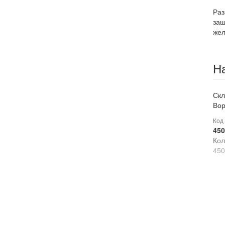
Раз
защ
же
Н
Скл
Вор
Код
450
Кол
450