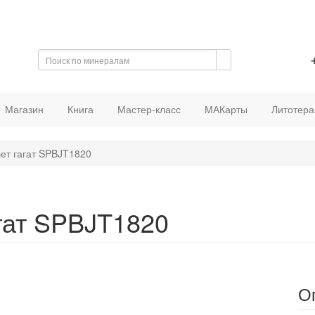
Магазин
Книга
Мастер-класс
МАКарты
Литотера
ет гагат SPBJT1820
гат SPBJT1820
О