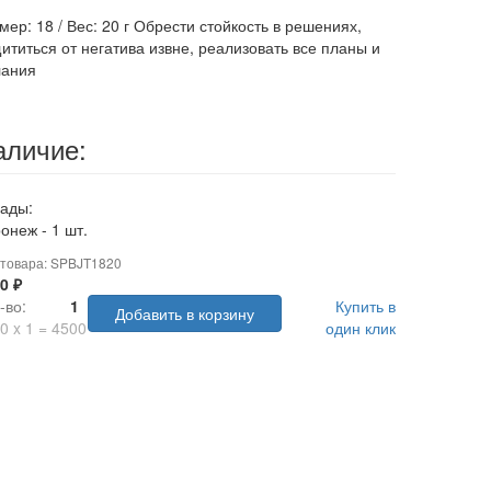
мер: 18 / Вес: 20 г Обрести стойкость в решениях,
ититься от негатива извне, реализовать все планы и
лания
аличие:
ады:
онеж - 1 шт.
 товара: SPBJT1820
0 ₽
-во:
1
Купить в
Добавить в корзину
0
x
1
=
4500
один клик