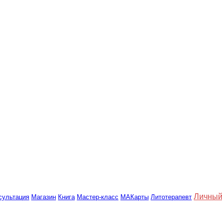
Личный
сультация
Магазин
Книга
Мастер-класс
МАКарты
Литотерапевт