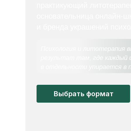
практикующий литотерапе
основательница онлайн-ш
и бренда украшений психол
Психология и литотерапия 
результат там, где каждый
в отдельности упирается в 
Выбрать формат