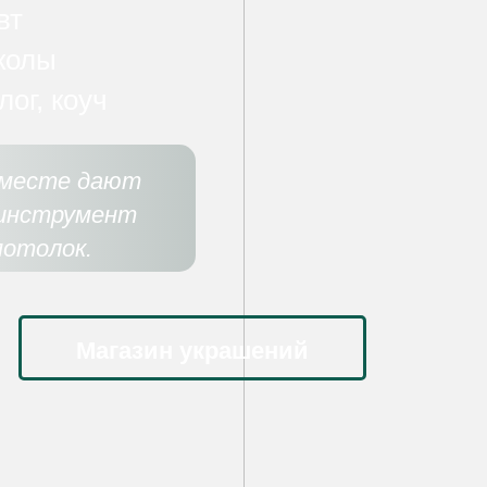
вт
колы
ог, коуч
вместе дают
 инструмент
потолок.
Магазин украшений