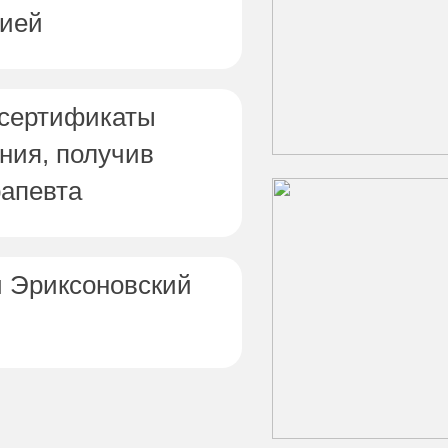
зией
 сертификаты
ния, получив
апевта
 Эриксоновский