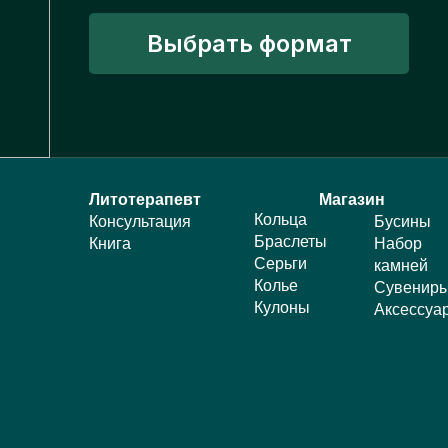
Выбрать формат
КНИГА «ПУТЬ К СЕБЕ
Литотерапевт
Магазин
Кольца
Консультация
Бусины
ЧЕРЕЗ УКРАШЕНИЯ»
Браслеты
Книга
Набор
Практическое руководство
Серьги
камней
Колье
Сувенир
для самостоятельной
Кулоны
Аксессуа
работы
Купить