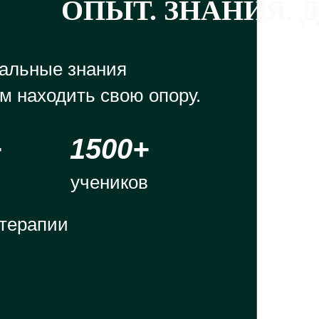
ОПЫТ. ЗНАНИЯ. 
альные знания
м находить свою опору.
+
1500+
в
учеников
терапии