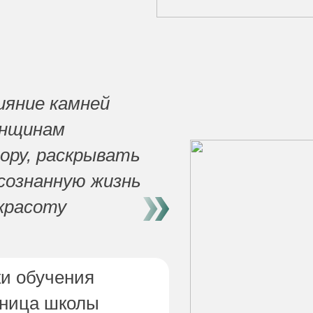
ияние камней
енщинам
ору, раскрывать
сознанную жизнь
 красоту
ки обучения
ьница школы