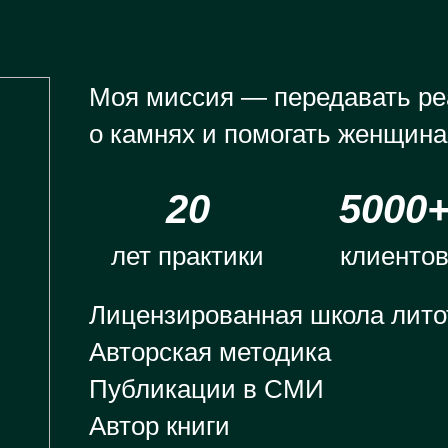
Моя миссия — передавать ре
о камнях и помогать женщина
МАК-КАРТЫ
20
5000
Инструмент для работы
с собой и своим
лет практики
клиенто
состоянием
Лицензированная школа лито
Заказать карты
Авторская методика
Публикации в СМИ
Автор книги