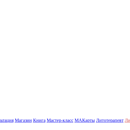
ьтация
Магазин
Книга
Мастер-класс
МАКарты
Литотерапевт
Ли