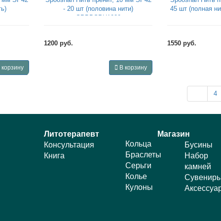
ть)
- 20 шт (половина нити)
45 шт (полная 
SPBDSPH1020
1200 руб.
1550 руб.
 корзину
В корзину
4
Литотерапевт
Магазин
Кольца
Консультация
Бусины
Браслеты
Книга
Набор
Серьги
камней
Колье
Сувенир
Кулоны
Аксессуа