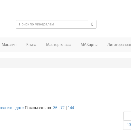
Магазин
Книга
Мастер-класс
МАКарты
Литотерапев
званию
|
дате
Показывать по:
36
|
72
|
144
1