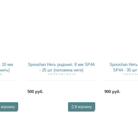
, 10 мм
Spooshan Нить родонит, 8 мм SP44
Spooshan Нить
нить)
- 25 шт (половина нити)
SP44 - 35 шт
5
SPBDSRNB825
SPBDS
500 руб.
900 руб.
 корзину
В корзину