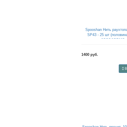
Spooshan Нить раухтопа
SP43 - 25 шт (половина
SPBDSRZ825
1400 руб.
В
Spooshan Нить пренит, 1