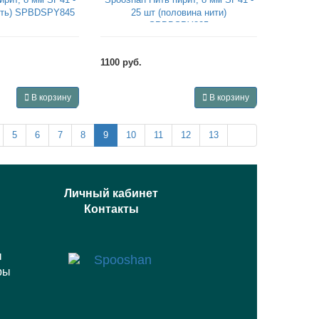
нить) SPBDSPY845
25 шт (половина нити)
SPBDSPY825
1100 руб.
В корзину
В корзину
5
6
7
8
9
10
11
12
13
Личный кабинет
Контакты
ы
ры