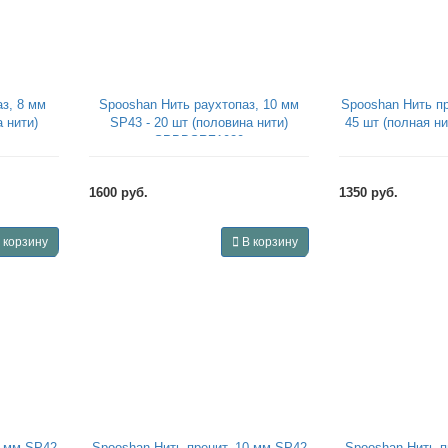
з, 8 мм
Spooshan Нить раухтопаз, 10 мм
Spooshan Нить пр
 нити)
SP43 - 20 шт (половина нити)
45 шт (полная 
SPBDSRZ1020
1600 руб.
1350 руб.
 корзину
В корзину
0 мм SP42
Spooshan Нить пренит, 10 мм SP42
Spooshan Нить п