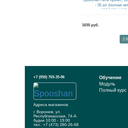
- 35 шт (полная ни
SPBDSPH1035
1650 руб.
В
+7 (950) 765-35-96
Обучение
Модуль
Полный курс
Адреса магазинов:
г. Воронеж, ул.
Республиканская, 74-А
будни 10:00 - 19:00
тел.: +7 (473) 280-26-68