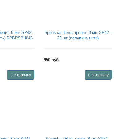
енит, 8 мм SP42 -
Spooshan Нить пренит, 8 мм SP42 -
нить) SPBDSPH845
25 шт (половина нити)
SPBDSPH825
950 руб.
В корзину
В корзину
ирит, 8 мм SP41 -
Spooshan Нить пирит, 8 мм SP41 -