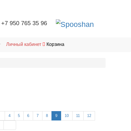
+7 950 765 35 96
Личный кабинет
Корзина
т
4
5
6
7
8
9
10
11
12
3