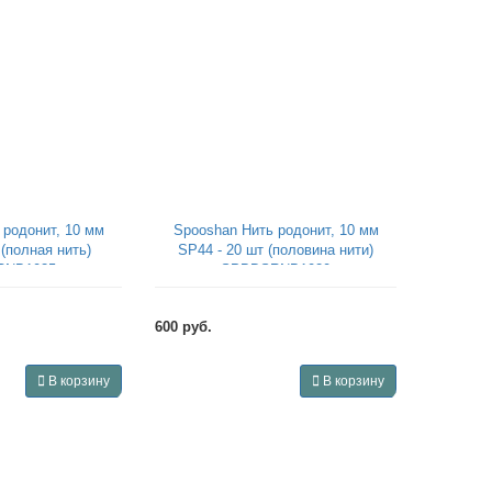
 родонит, 10 мм
Spooshan Нить родонит, 10 мм
 (полная нить)
SP44 - 20 шт (половина нити)
RNB1035
SPBDSRNB1020
600 руб.
В корзину
В корзину